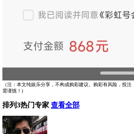
（注：本文纯娱乐分享，不构成购彩建议。购彩有风险，投注
需谨慎！)
排列3热门专家
查看全部