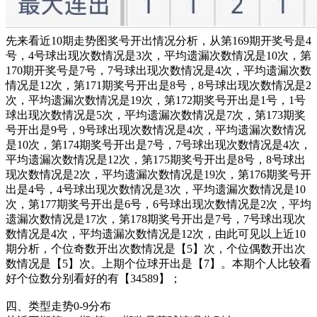
先来看近10期走势图奖号开出情况分析，从第169期开奖号是4
号，4号球出现次数情况是3次，平均遗漏次数情况是10次，第
170期开奖号是7号，7号球出现次数情况是4次，平均遗漏次数
情况是12次，第171期奖号开出是8号，8号球出现次数情况是2
次，平均遗漏次数情况是19次，第172期奖号开出是1号，1号
球出现次数情况是5次，平均遗漏次数情况是7次，第173期奖
号开出是9号，9号球出现次数情况是4次，平均遗漏次数情况
是10次，第174期奖号开出是7号，7号球出现次数情况是4次，
平均遗漏次数情况是12次，第175期奖号开出是8号，8号球出
现次数情况是2次，平均遗漏次数情况是19次，第176期奖号开
出是4号，4号球出现次数情况是3次，平均遗漏次数情况是10
次，第177期奖号开出是6号，6号球出现次数情况是2次，平均
遗漏次数情况是17次，第178期奖号开出是7号，7号球出现次
数情况是4次，平均遗漏次数情况是12次，由此可见以上近10
期分析，个位奇数开出次数情况是【5】次，个位偶数开出次
数情况是【5】次。上期个位球开出是【7】。本期个人比较看
好个位数分别看好的有【34589】；
四、类型走势0-9分布