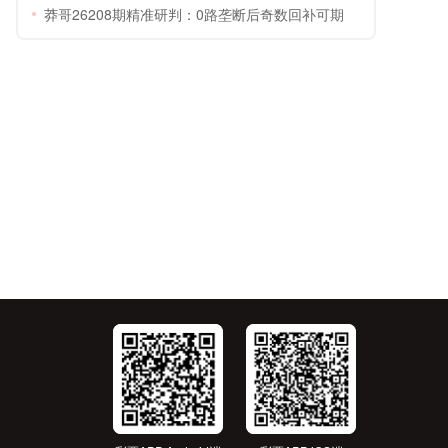
莽哥26208期精准研判：0路垄断后奇数回补可期