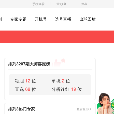
手机查看
收藏
保存
则
专家专题
开机号
选号直播
出球回放
排列3207期大师喜报榜
独胆
12
位
单挑
2
位
直选
68
位
分析连红
19
位
排列3热门专家
查看全部