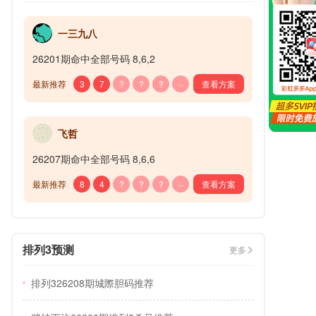
一三九八
26201期命中全部号码 8,6,2
最新推荐
3
7
?
?
?
···
查看方案
飞哲
26207期命中全部号码 8,6,6
最新推荐
8
4
?
?
?
···
查看方案
排列3预测
更多
排列326208期城際胆码推荐