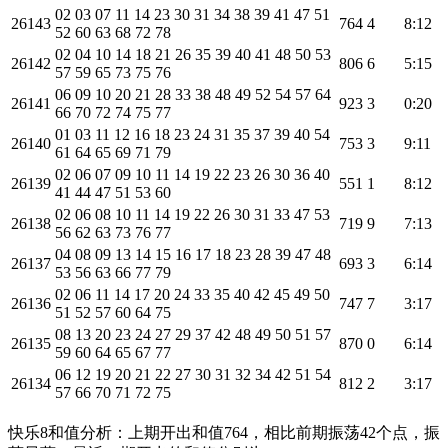
02 03 07 11 14 23 30 31 34 38 39 41 47 51
26143
764
4
8:12
52 60 63 68 72 78
02 04 10 14 18 21 26 35 39 40 41 48 50 53
26142
806
6
5:15
57 59 65 73 75 76
06 09 10 20 21 28 33 38 48 49 52 54 57 64
26141
923
3
0:20
66 70 72 74 75 77
01 03 11 12 16 18 23 24 31 35 37 39 40 54
26140
753
3
9:11
61 64 65 69 71 79
02 06 07 09 10 11 14 19 22 23 26 30 36 40
26139
551
1
8:12
41 44 47 51 53 60
02 06 08 10 11 14 19 22 26 30 31 33 47 53
26138
719
9
7:13
56 62 63 73 76 77
04 08 09 13 14 15 16 17 18 23 28 39 47 48
26137
693
3
6:14
53 56 63 66 77 79
02 06 11 14 17 20 24 33 35 40 42 45 49 50
26136
747
7
3:17
51 52 57 60 64 75
08 13 20 23 24 27 29 37 42 48 49 50 51 57
26135
870
0
6:14
59 60 64 65 67 77
06 12 19 20 21 22 27 30 31 32 34 42 51 54
26134
812
2
3:17
57 66 70 71 72 75
快乐8和值分析：上期开出和值764，相比前期振荡42个点，振