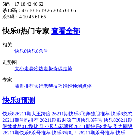
5码：17 18 42 46 62
杀10码：4 6 10 16 19 26 30 45 61 65
杀5码：4 10 45 61 65
快乐8热门专家
查看全部
相关
快乐8
快乐8杀号
走势图
大小走势
冷热走势
奇偶走势
专家
滕哥推荐
太行老赫技巧
维维预测点评
快乐8预测
快乐826211期大王跨度
26211期快乐8飞奔独胆推荐
快乐8悠悠
26211期号码推荐
26211期振财源广进快乐8连号
快乐826211期
继续做梦012路比
陆小凤与花满楼26211期快乐8龙头
引力圈银
26211期快乐8杀号推荐
快乐8寄劫丶26211期杀号推荐
快乐