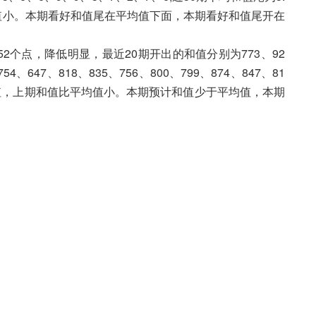
值小。本期看好和值尾在平均值下面，本期看好和值尾开在
2个点，降低明显，最近20期开出的和值分别为773、92
754、647、818、835、756、800、799、874、847、81
均和值，上期和值比平均值小。本期预计和值少于平均值，本期