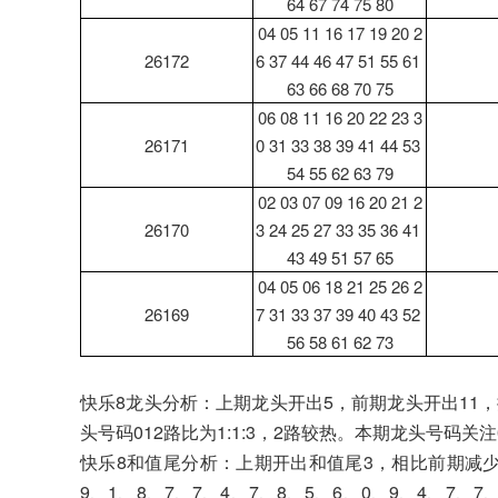
64 67 74 75 80
04 05 11 16 17 19 20 2
26172
6 37 44 46 47 51 55 61 
63 66 68 70 75
06 08 11 16 20 22 23 3
26171
0 31 33 38 39 41 44 53 
54 55 62 63 79
02 03 07 09 16 20 21 2
26170
3 24 25 27 33 35 36 41 
43 49 51 57 65
04 05 06 18 21 25 26 2
26169
7 31 33 37 39 40 43 52 
56 58 61 62 73
快乐8龙头分析：上期龙头开出5，前期龙头开出11，振
头号码012路比为1:1:3，2路较热。本期龙头号码关注
快乐8和值尾分析：上期开出和值尾3，相比前期减少2
9、1、8、7、7、4、7、8、5、6、0、9、4、7、7