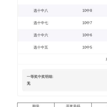
期号
开奖号码