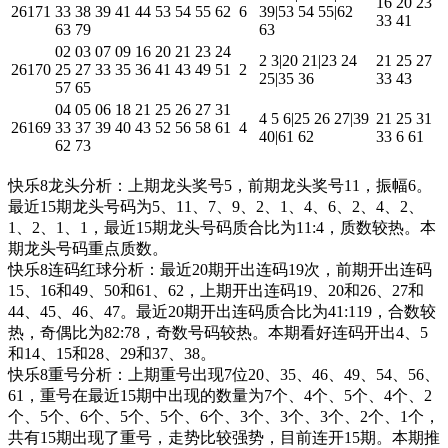
16 20 23
26171
33 38 39 41 44 53 54 55 62
6
39|53 54 55|62
33 41
63 79
63
02 03 07 09 16 20 21 23 24
2 3|20 21|23 24
21 25 27
26170
25 27 33 35 36 41 43 49 51
2
25|35 36
33 43
57 65
04 05 06 18 21 25 26 27 31
4 5 6|25 26 27|39
21 25 31
26169
33 37 39 40 43 52 56 58 61
4
40|61 62
33 6 61
62 73
快乐8龙头分析：上期龙头奖号5，前期龙头奖号11，振幅6。
最近15期龙头号码为5、11、7、9、2、1、4、6、2、4、2、
1、2、1、1，最近15期龙头号码质合比为11:4，质数较热。本
期龙头号码重点质数。
快乐8连码红球分析：最近20期开出连码19次，前期开出连码
15、16和49、50和61、62，上期开出连码19、20和26、27和
44、45、46、47。最近20期开出连码质合比为41:119，合数较
热，奇偶比为82:78，奇数号码较热。本期看好连码开出4、5
和14、15和28、29和37、38。
快乐8重号分析：上期重号出现7位20、35、46、49、54、56、
61，重号在最近15期中出现的数量为7个、4个、5个、4个、2
个、5个、6个、5个、5个、6个、3个、3个、3个、2个、1个，
共有15期出现了重号，走势比较强势，目前连开15期。本期推