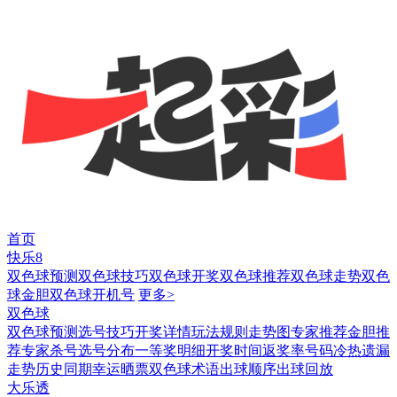
首页
快乐8
双色球预测
双色球技巧
双色球开奖
双色球推荐
双色球走势
双色
球金胆
双色球开机号
更多>
双色球
双色球预测
选号技巧
开奖详情
玩法规则
走势图
专家推荐
金胆推
荐
专家杀号
选号分布
一等奖明细
开奖时间
返奖率
号码冷热
遗漏
走势
历史同期
幸运晒票
双色球术语
出球顺序
出球回放
大乐透