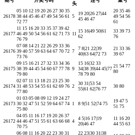
期号
开奖号码
连号
重号
头
05 10 12 19 20 26 27 30 35
20 35 46
19 20|26 27|44
26178
38 44 45 46 47 49 54 56 61
5
49 54 56
45 46 47
72 77
61
11 15 16 20 33 35 37 39 42
15 16|49 50|61
33 39 73
26177
46 49 50 54 56 61 62 71 73
11
62
76
76 79
07 08 14 21 22 26 29 33 36
7 8|21 22|39
21 33 36
26176
39 40 57 59 63 64 67 70 72
7
40|63 64|72 73
39 67
73 76
09 15 16 21 27 32 33 34 36
15 16|32 33
21 54 77
26175
38 39 44 45 54 60 67 77 78
9
34|38 39|44 45|77
80
79 80
78 79 80
02 07 11 13 18 21 23 25 30
30 31|53 54
26174
31 48 53 54 55 61 62 69 76
2
30 80
55|61 62|76 77
77 80
01 03 05 08 09 12 19 24 27
19 47 5
26173
30 32 47 51 52 59 64 67 74
1
8 9|51 52|74 75
51 75
75 80
04 05 11 16 17 19 20 26 37
4 5|16 17|19
11 16 20
26172
44 46 47 51 55 61 63 66 68
4
20|46 47
44 55 63
70 75
06 08 11 16 20 22 23 30 31
22 23|30 31|38