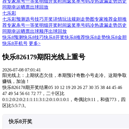
荐
专家杀号
一等奖明细
开奖时间
返奖率
号码冷热
遗漏走势
历史
同期
幸运晒票
出球回放
七乐彩
七乐彩预测
选号技巧
开奖详情
玩法规则
走势图
专家推荐
金胆推
荐
专家杀号
一等奖明细
开奖时间
返奖率
号码冷热
遗漏走势
历史
同期
幸运晒票
出球顺序
出球回放
快乐8预测
快乐8技巧
快乐8开奖
快乐8推荐
快乐8走势
快乐8金胆
快乐8开机号
更多>
快乐826179期阳光线上重号
2026-07-08 07:01:41
阳光线上：上期状态欠佳，本期预计奇数小号走冷。这期争取
赚钱，加油！
快乐826178期开奖结果05 10 12 19 20 26 27 30 35 38 44 45 46
47 49 54 56 61 72 77，二十区比
0:1:2:0:2:0:2:1:1:11:3:1:2:0:1:0:1:0:1，奇偶比9:11，和值773，四
区比5:5:7:3。