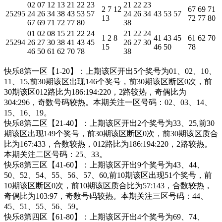
02 07 12 13 21 22 23
21 22 23
2 7 12
67 69 71
25295
24 26 34 38 43 53 57
24 26 34
43 53 57
13
72 77 80
67 69 71 72 77 80
38
01 02 08 15 21 22 24
21 22 24
1 2 8
41 43 45
61 62 70
25294
26 27 30 38 41 43 45
26 27 30
15
46 50
78
46 50 61 62 70 78
38
快乐8第一区【1-20】：上期该区开出5个奖号为01、02、10、
11、15,前30期该区出现146个奖号，前30期该区断区0次，前
30期该区012路比为186:194:220，2路较热，奇偶比为
304:296，奇数号码较热。本期关注一区号码：02、03、14、
15、16、19。
快乐8第二区【21-40】：上期该区开出2个奖号为33、25,前30
期该区出现149个奖号，前30期该区断区0次，前30期该区质合
比为167:433，合数较热，012路比为186:194:220，2路较热。
本期关注二区号码：25、33。
快乐8第三区【41-60】：上期该区开出9个奖号为43、44、
50、52、54、55、56、57、60,前10期该区出现51个奖号，前
10期该区断区0次，前10期该区质合比为57:143，合数较热，
奇偶比为103:97，奇数号码较热。本期关注三区号码：44、
45、51、55、56、59。
快乐8第四区【61-80】：上期该区开出4个奖号为69、74、