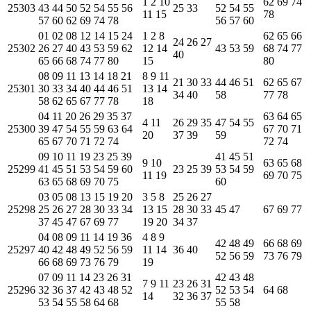
1 2 10
62 69 74
25303
43 44 50 52 54 55 56
25 33
52 54 55
11 15
78
57 60 62 69 74 78
56 57 60
01 02 08 12 14 15 24
1 2 8
62 65 66
24 26 27
25302
26 27 40 43 53 59 62
12 14
43 53 59
68 74 77
40
65 66 68 74 77 80
15
80
08 09 11 13 14 18 21
8 9 11
21 30 33
44 46 51
62 65 67
25301
30 33 34 40 44 46 51
13 14
34 40
58
77 78
58 62 65 67 77 78
18
04 11 20 26 29 35 37
63 64 65
4 11
26 29 35
47 54 55
25300
39 47 54 55 59 63 64
67 70 71
20
37 39
59
65 67 70 71 72 74
72 74
09 10 11 19 23 25 39
41 45 51
9 10
63 65 68
25299
41 45 51 53 54 59 60
23 25 39
53 54 59
11 19
69 70 75
63 65 68 69 70 75
60
03 05 08 13 15 19 20
3 5 8
25 26 27
25298
25 26 27 28 30 33 34
13 15
28 30 33
45 47
67 69 77
37 45 47 67 69 77
19 20
34 37
04 08 09 11 14 19 36
4 8 9
42 48 49
66 68 69
25297
40 42 48 49 52 56 59
11 14
36 40
52 56 59
73 76 79
66 68 69 73 76 79
19
07 09 11 14 23 26 31
42 43 48
7 9 11
23 26 31
25296
32 36 37 42 43 48 52
52 53 54
64 68
14
32 36 37
53 54 55 58 64 68
55 58