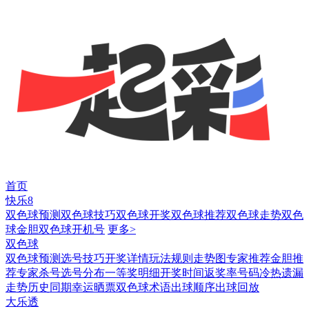
首页
快乐8
双色球预测
双色球技巧
双色球开奖
双色球推荐
双色球走势
双色
球金胆
双色球开机号
更多>
双色球
双色球预测
选号技巧
开奖详情
玩法规则
走势图
专家推荐
金胆推
荐
专家杀号
选号分布
一等奖明细
开奖时间
返奖率
号码冷热
遗漏
走势
历史同期
幸运晒票
双色球术语
出球顺序
出球回放
大乐透