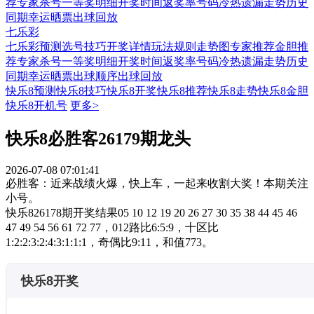
荐
专家杀号
一等奖明细
开奖时间
返奖率
号码冷热
遗漏走势
历史
同期
幸运晒票
出球回放
七乐彩
七乐彩预测
选号技巧
开奖详情
玩法规则
走势图
专家推荐
金胆推
荐
专家杀号
一等奖明细
开奖时间
返奖率
号码冷热
遗漏走势
历史
同期
幸运晒票
出球顺序
出球回放
快乐8预测
快乐8技巧
快乐8开奖
快乐8推荐
快乐8走势
快乐8金胆
快乐8开机号
更多>
快乐8必胜客26179期龙头
2026-07-08 07:01:41
必胜客：近来战绩火爆，快上车，一起来收割大奖！本期关注
小号。
快乐826178期开奖结果05 10 12 19 20 26 27 30 35 38 44 45 46
47 49 54 56 61 72 77，012路比6:5:9，十区比
1:2:2:3:2:4:3:1:1:1，奇偶比9:11，和值773。