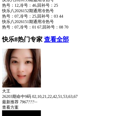
热号：12,冷号：46,回补号：25
快乐八2026152期通用冷热号
热号：07,冷号：25,回补号：03 44
快乐八2026151期通用冷热号
热号：07,冷号：01 67,回补号：08 70
快乐8热门专家
查看全部
大王
26203期命中9码 02,10,21,22,42,51,53,63,67
最新推荐
79
67
?
?
?
···
查看方案