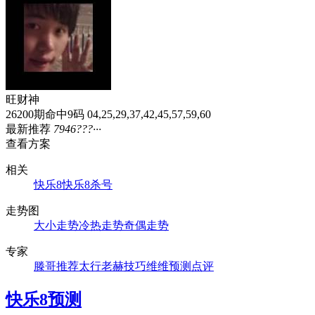
旺财神
26200期命中9码 04,25,29,37,42,45,57,59,60
最新推荐
79
46
?
?
?
···
查看方案
相关
快乐8
快乐8杀号
走势图
大小走势
冷热走势
奇偶走势
专家
滕哥推荐
太行老赫技巧
维维预测点评
快乐8预测