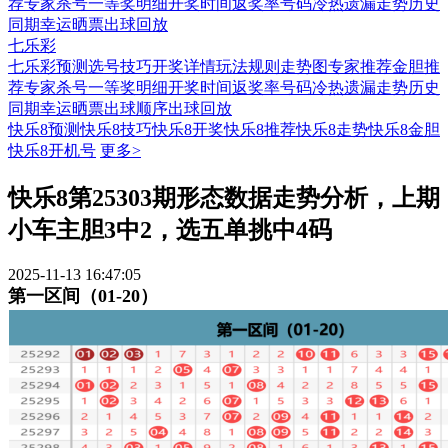
荐
专家杀号
一等奖明细
开奖时间
返奖率
号码冷热
遗漏走势
历史
同期
幸运晒票
出球回放
七乐彩
七乐彩预测
选号技巧
开奖详情
玩法规则
走势图
专家推荐
金胆推
荐
专家杀号
一等奖明细
开奖时间
返奖率
号码冷热
遗漏走势
历史
同期
幸运晒票
出球顺序
出球回放
快乐8预测
快乐8技巧
快乐8开奖
快乐8推荐
快乐8走势
快乐8金胆
快乐8开机号
更多>
快乐8第25303期形态数据走势分析，上期
小车主胆3中2，选五单挑中4码
2025-11-13 16:47:05
第一区间（
01-20
）