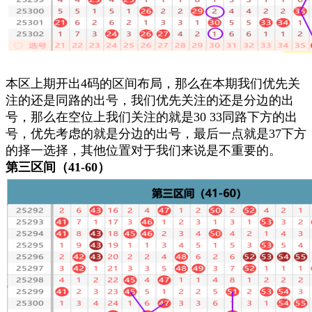
本区上期开出4码的区间布局，那么在本期我们优先关
注的还是同路的出号，我们优先关注的还是分边的出
号，那么在空位上我们关注的就是30 33同路下方的出
号，优先考虑的就是分边的出号，最后一点就是37下方
的择一选择，其他位置对于我们来说是不重要的。
第三区间（
41-60
）