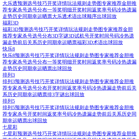
大乐透预测
选号技巧
开奖详情
玩法规则
走势图
专家推荐
金胆推
荐
专家杀号
选号分布
一等奖明细
开奖时间
返奖率
号码冷热
遗漏
走势
历史同期
幸运晒票
大乐透术语
出球顺序
出球回放
福彩3D
福彩3D预测
选号技巧
开奖详情
玩法规则
走势图
专家推荐
金胆
推荐
专家杀号
选号分布
3D字谜
3D试机号
开奖时间
号码冷热
遗
漏走势
前后关系
历史同期
幸运晒票
福彩3D术语
出球回放
快乐8
快乐8预测
选号技巧
开奖详情
玩法规则
走势图
专家推荐
金胆推
荐
专家杀号
选号分布
一等奖明细
开奖时间
返奖率
号码冷热
遗漏
走势
历史同期
幸运晒票
出球回放
排列3
排列3预测
选号技巧
开奖详情
玩法规则
走势图
专家推荐
金胆推
荐
专家杀号
选号分布
开奖时间
返奖率
号码冷热
遗漏走势
前后关
系
历史同期
幸运晒票
排3字谜
出球回放
排列5
排列5预测
选号技巧
开奖详情
玩法规则
走势图
专家推荐
金胆推
荐
专家杀号
开奖时间
返奖率
号码冷热
遗漏走势
前后关系
历史同
期
幸运晒票
出球回放
七星彩
七星彩预测
选号技巧
开奖详情
玩法规则
走势图
专家推荐
金胆推