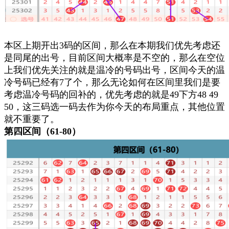
本区上期开出3码的区间，那么在本期我们优先考虑还
是同尾的出号，目前区间大概率是不空的，那么在空位
上我们优先关注的就是温冷的号码出号，区间今天的温
冷号码已经有7了个，那么无论如何在区间里我们是要
考虑温冷号码的回补的，优先考虑的就是49下方48 49
50，这三码选一码去作为你今天的布局重点，其他位置
就不重要了。
第四区间（
61-80
）