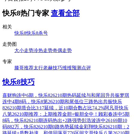
快乐8热门专家
查看全部
相关
快乐8
快乐8杀号
走势图
大小走势
冷热走势
奇偶走势
专家
滕哥推荐
太行老赫技巧
维维预测点评
快乐8技巧
喜财狗连中6期，快乐826210期热码延续与和尾回升共振
梦琪
连中4期8码，快乐8第26210期和尾低位三路热出共振
快乐
826210期质合比3:17延续，近10期合数占比74.2%
阿凡哥快乐
八第26210期推荐：上期推荐金胆+银胆全中！
顾彩春连中5期
8码，快乐826210期连码热出+2路强势
彭浩波连中26169期10
码882万，快乐826210期0路热势延续
金彩翔快乐826210期：2
路延续+质数补涨，和值回落至776区间
文哥快乐八第26210期