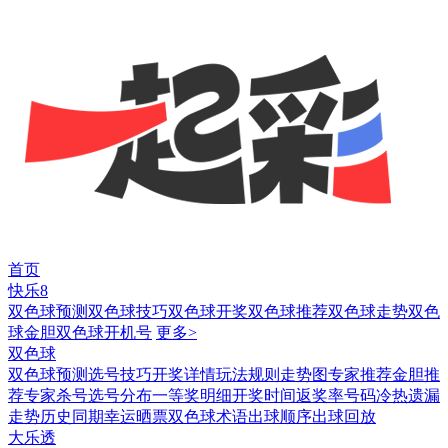
首页
快乐8
双色球预测
双色球技巧
双色球开奖
双色球推荐
双色球走势
双色
球金胆
双色球开机号
更多>
双色球
双色球预测
选号技巧
开奖详情
玩法规则
走势图
专家推荐
金胆推
荐
专家杀号
选号分布
一等奖明细
开奖时间
返奖率
号码冷热
遗漏
走势
历史同期
幸运晒票
双色球术语
出球顺序
出球回放
大乐透