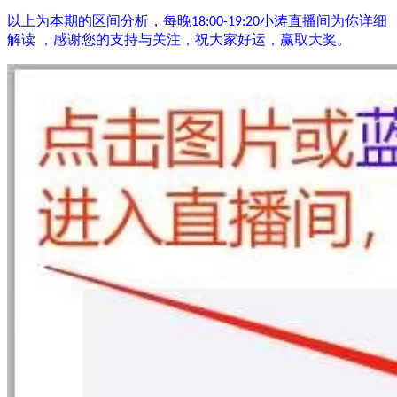
以上为本期的区间分析，每晚
小涛直播间为你详细
1
8
:00-
19
:
2
0
解读
，感谢您的支持与关注，祝大家
好运，赢取大奖
。