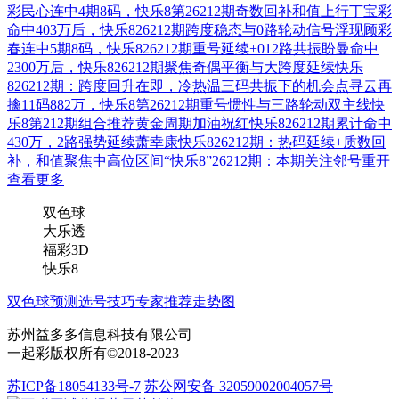
彩民心连中4期8码，快乐8第26212期奇数回补和值上行
丁宝彩
命中403万后，快乐826212期跨度稳态与0路轮动信号浮现
顾彩
春连中5期8码，快乐826212期重号延续+012路共振
盼曼命中
2300万后，快乐826212期聚焦奇偶平衡与大跨度延续
快乐
826212期：跨度回升在即，冷热温三码共振下的机会点
寻云再
擒11码882万，快乐8第26212期重号惯性与三路轮动双主线
快
乐8第212期组合推荐黄金周期加油祝红
快乐826212期累计命中
430万，2路强势延续
萧幸康快乐826212期：热码延续+质数回
补，和值聚焦中高位区间
“快乐8”26212期：本期关注邻号重开
查看更多
双色球
大乐透
福彩3D
快乐8
双色球预测
选号技巧
专家推荐
走势图
苏州益多多信息科技有限公司
一起彩版权所有©2018-2023
苏ICP备18054133号-7
苏公网安备 32059002004057号