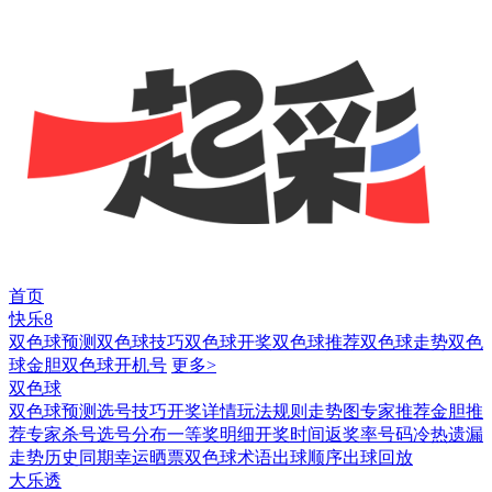
首页
快乐8
双色球预测
双色球技巧
双色球开奖
双色球推荐
双色球走势
双色
球金胆
双色球开机号
更多>
双色球
双色球预测
选号技巧
开奖详情
玩法规则
走势图
专家推荐
金胆推
荐
专家杀号
选号分布
一等奖明细
开奖时间
返奖率
号码冷热
遗漏
走势
历史同期
幸运晒票
双色球术语
出球顺序
出球回放
大乐透