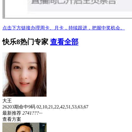
点击下方链接办理周卡、月卡，持续跟进，把握中奖机会。
快乐8热门专家
查看全部
大王
26203期命中9码 02,10,21,22,42,51,53,63,67
最新推荐
27
41
?
?
?
···
查看方案