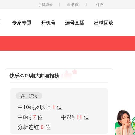
手机查看
收藏
保存
则
专家专题
开机号
选号直播
出球回放
快乐8209期大师喜报榜
选十玩法
中10码及以上
1
位
中8码
7
位
中7码
11
位
分析连红
6
位