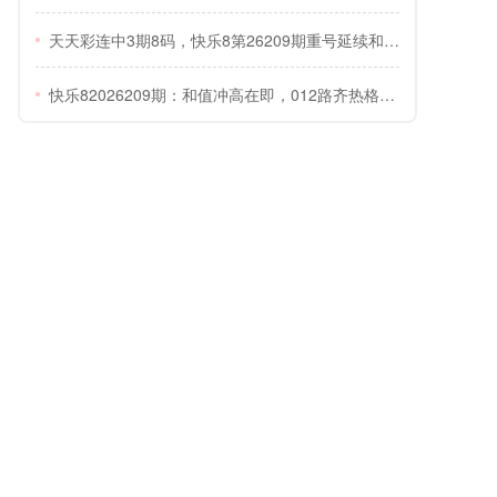
天天彩连中3期8码，快乐8第26209期重号延续和值跃升可期
快乐82026209期：和值冲高在即，012路齐热格局延续