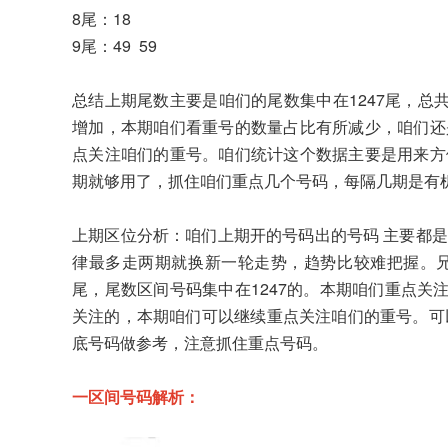
8尾：18
9尾：49  59
总结上期尾数主要是咱们的尾数集中在1247尾，总共
增加，本期咱们看重号的数量占比有所减少，咱们还
点关注咱们的重号。咱们统计这个数据主要是用来方
期就够用了，抓住咱们重点几个号码，每隔几期是有
上期区位分析：咱们上期开的号码出的号码 主要都
律最多走两期就换新一轮走势，趋势比较难把握。兄
尾，尾数区间号码集中在1247的。本期咱们重点关注
关注的，本期咱们可以继续重点关注咱们的重号。可
底号码做参考，注意抓住重点号码。
一区间号码解析：