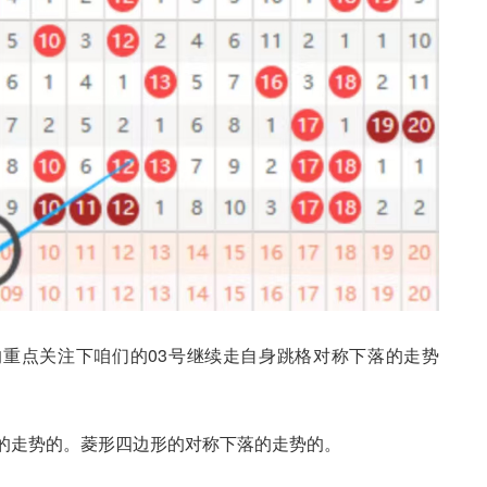
势的重点关注下咱们的03号继续走自身跳格对称下落的走势
落的走势的。菱形四边形的对称下落的走势的。