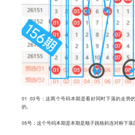
01  03号：这两个号码本期是看好同时下落的走
的。
05号：这个号码本期是本期是顺子跳格斜连对称下