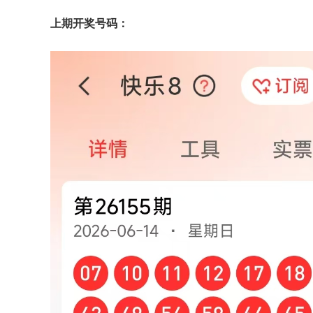
上期开奖号码：