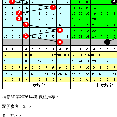
福彩3D第2026144期夏姐推荐：
双胆参考：5、8
杀一码：2