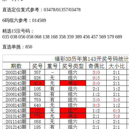
直选定位复式参考：03478/01357/03478
6码组六参考：014589
精选15注号码：
035 038 056 058 068 138 168 358 359 389 456 457 569 579 689
直选单挑：850