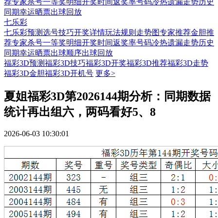
荐
专家杀号
一等奖明细
开奖时间
返奖率
号码冷热
遗漏走势
历史
同期
幸运晒票
出球回放
七乐彩
七乐彩预测
选号技巧
开奖详情
玩法规则
走势图
专家推荐
金胆推
荐
专家杀号
一等奖明细
开奖时间
返奖率
号码冷热
遗漏走势
历史
同期
幸运晒票
出球顺序
出球回放
福彩3D预测
福彩3D技巧
福彩3D开奖
福彩3D推荐
福彩3D走势
福彩3D金胆
福彩3D开机号
更多>
夏姐福彩3D第2026144期分析：同期数据
统计再出组六，两码看好5、8
2026-06-03 10:30:01