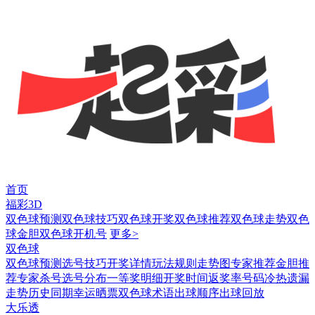
首页
福彩3D
双色球预测
双色球技巧
双色球开奖
双色球推荐
双色球走势
双色
球金胆
双色球开机号
更多>
双色球
双色球预测
选号技巧
开奖详情
玩法规则
走势图
专家推荐
金胆推
荐
专家杀号
选号分布
一等奖明细
开奖时间
返奖率
号码冷热
遗漏
走势
历史同期
幸运晒票
双色球术语
出球顺序
出球回放
大乐透