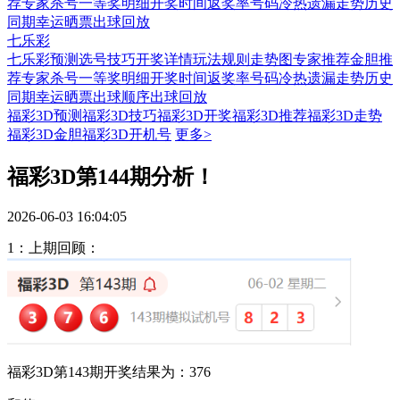
荐
专家杀号
一等奖明细
开奖时间
返奖率
号码冷热
遗漏走势
历史
同期
幸运晒票
出球回放
七乐彩
七乐彩预测
选号技巧
开奖详情
玩法规则
走势图
专家推荐
金胆推
荐
专家杀号
一等奖明细
开奖时间
返奖率
号码冷热
遗漏走势
历史
同期
幸运晒票
出球顺序
出球回放
福彩3D预测
福彩3D技巧
福彩3D开奖
福彩3D推荐
福彩3D走势
福彩3D金胆
福彩3D开机号
更多>
福彩3D第144期分析！
2026-06-03 16:04:05
1：上期回顾：
福彩3D第143期开奖结果为：376