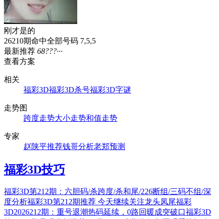
刚才是的
26210期命中全部号码 7,5,5
最新推荐
6
8
?
?
?
···
查看方案
相关
福彩3D
福彩3D杀号
福彩3D字谜
走势图
跨度走势
大小走势
和值走势
专家
赵陕平推荐
钱哥分析
老郑预测
福彩3D技巧
福彩3D第212期：六胆码/杀跨度/杀和尾/226断组/三码不组/深
度分析
福彩3D第212期推荐 今天继续关注龙头凤尾
福彩
3D2026212期：重号退潮热码延续，0路回暖成突破口
福彩3D