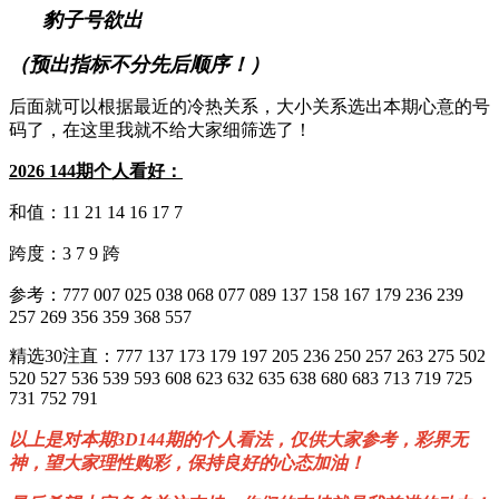
豹子号欲出
（预出指标不分先后顺序！）
后面就可以根据最近的冷热关系，大小关系选出本期心意的号
码了，在这里我就不给大家细筛选了！
2026 144期个人看好：
和值：11 21 14 16 17 7
跨度：3 7 9 跨
参考：777
007 025 038 068 077 089 137 158 167 179 236 239
257 269 356 359 368 557
精选30注直：777
137 173 179 197 205 236 250 257 263 275 502
520 527 536 539 593 608 623 632 635 638 680 683 713 719 725
731 752 791
以上是对本期3D144期的个人看法，仅供大家参考，彩界无
神，望大家理性购彩，保持良好的心态加油！