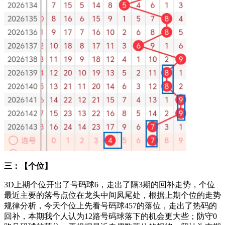
三：【个位】
3D上期个位开出了号码球6，走出了隔3期的回补走势，个位
最近主要的落号点位在龙头中间凤尾处，根据上期个位的走势
规律分析，今天个位上先看号码球457的落位，走出了热码的
回补，本期我个人认为12路号码球落下的机会更大些；防守0