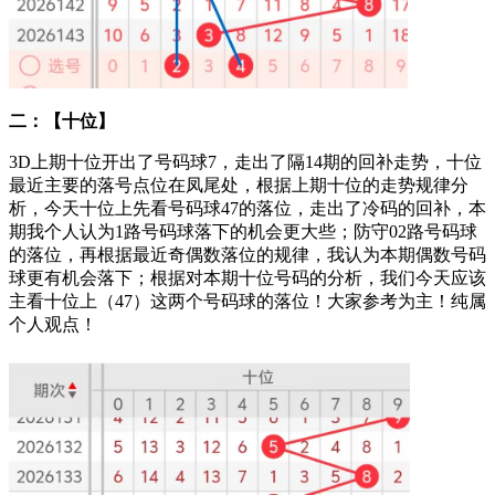
二：【十位】
3D上期十位开出了号码球7，走出了隔14期的回补走势，十位
最近主要的落号点位在凤尾处，根据上期十位的走势规律分
析，今天十位上先看号码球47的落位，走出了冷码的回补，本
期我个人认为1路号码球落下的机会更大些；防守02路号码球
的落位，再根据最近奇偶数落位的规律，我认为本期偶数号码
球更有机会落下；根据对本期十位号码的分析，我们今天应该
主看十位上（47）这两个号码球的落位！大家参考为主！纯属
个人观点！