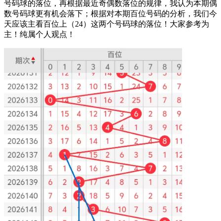
号码球的落位，再根据最近奇偶数落位的规律，我认为本期偶
数号码球更有机会落下；根据对本期百位号码的分析，我们今
天应该主看百位上（24）这两个号码球的落位！大家参考为
主！纯属个人观点！