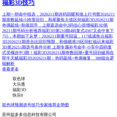
福彩3D技巧
上期一胆命中组选，2026211期连码回暖和值上行
书蕾2026211
期质数延续小跨度回归，和尾聚焦大值区间
福彩3D2026211期
奇偶延续+和值回升，上期直选命中2码信心倍增
福彩3D第
26211期号码分析推荐
福彩3D第210期4码复式4567又命中拿下
755，本期如下
从梦：2026211期重号回温，117或成焦点
福彩
3D2026211期质合比回归预期，和值瞄准19区间
虹福运来福彩
3D第26211期选号条件分析 上期专属补号命中 小车中四码复
式
灵槐连中3期！福彩3D2026211期奇数回潮+重号回归破局在
即
牛天赋福彩3D2026211期：热码延续+奇偶修复，388组合逻
辑解析
查看更多
双色球
大乐透
福彩3D
快乐8
双色球预测
选号技巧
专家推荐
走势图
苏州益多多信息科技有限公司