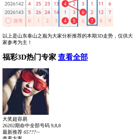
以上是山东泰山之巅为大家分析推荐的本期3D走势，仅供大
家参考为主！
福彩3D热门专家
查看全部
大奖超容易
26202期命中全部号码 9,8,8
最新推荐
6
5
?
?
?
···
查看方案