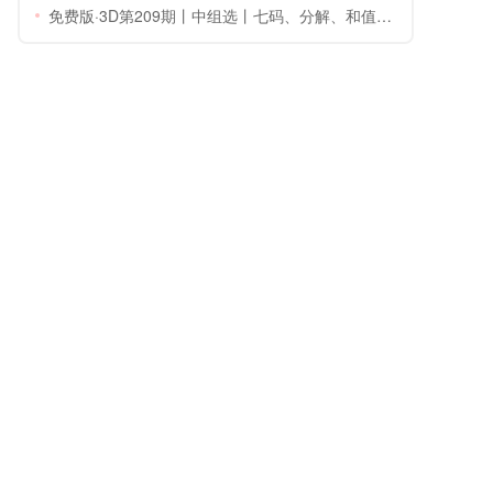
免费版·3D第209期丨中组选丨七码、分解、和值、跨度❤❤❤❤❤