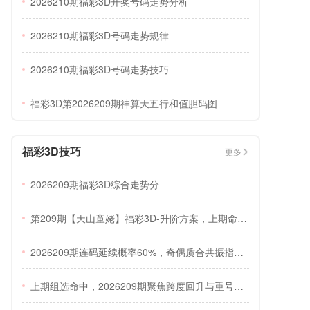
2026210期福彩3D开奖号码走势分析
2026210期福彩3D号码走势规律
2026210期福彩3D号码走势技巧
福彩3D第2026209期神算天五行和值胆码图
福彩3D技巧
更多
2026209期福彩3D综合走势分
第209期【天山童姥】福彩3D-升阶方案，上期命中8码复式，100+
2026209期连码延续概率60%，奇偶质合共振指向结构化组合
上期组选命中，2026209期聚焦跨度回升与重号延续