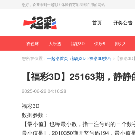
您好，欢迎来到一起彩！体验百万彩民都在用的网站
首页
开奖公告
双色球
大乐透
福彩3D
快乐8
排列3
您所在位置：
一起彩首页
>
福彩3D
>
福彩3D技巧
>
【福彩3D
【福彩3D】25163期，静
2025-06-22 04:16:28
福彩3D
数据参数：
【最小值】也称最小数，指一注号码的三个数字中
最小值是1，2010350期开奖号码194，最小值是