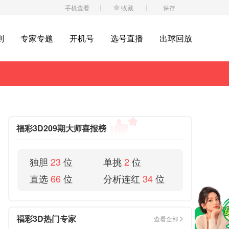
手机查看
收藏
保存
则
专家专题
开机号
选号直播
出球回放
福彩3D209期大师喜报榜
独胆
23
位
单挑
2
位
直选
66
位
分析连红
34
位
福彩3D热门专家
查看全部