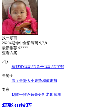
找一顺百
26204期命中全部号码 9,7,8
最新推荐
5
7
?
?
?
···
查看方案
相关
福彩3D
福彩3D杀号
福彩3D字谜
走势图
跨度走势
大小走势
和值走势
专家
赵陕平推荐
钱哥分析
老郑预测
福彩3D技巧