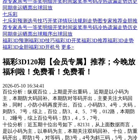
荐
专家杀号
一等奖明细
开奖时间
返奖率
号码冷热
遗漏走势
历史
同期
幸运晒票
出球回放
七乐彩
七乐彩预测
选号技巧
开奖详情
玩法规则
走势图
专家推荐
金胆推
荐
专家杀号
一等奖明细
开奖时间
返奖率
号码冷热
遗漏走势
历史
同期
幸运晒票
出球顺序
出球回放
福彩3D预测
福彩3D技巧
福彩3D开奖
福彩3D推荐
福彩3D走势
福彩3D金胆
福彩3D开机号
更多>
福彩3D120期【会员专属】推荐；今晚放
福利啦！免费看！免费看！
2026-05-10 16:34:41
百位分析：纵观百位，上期是开出重码， 近期是以小码为
主，本期防大码回补。本期防对等码开出，主要关注大码回
补，同时，小防小码再度开出。百位，小码防3、4号，大码，
则防5、7号，综上，百位，防3、4、5、7号，012路，本期防
1、2睡号，综上百位号码：防3，4，5，7号。
十位分析：近五期十位出号如下，82131，从上面数据而言，
是以小码为主，以单码为主，本期关注双码回补。十位，防重
码开出，即防1号，对等码，防3号，4号为斜三码，5号，为冷