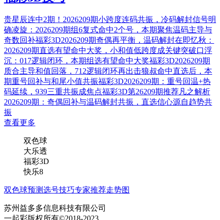
贵星辰连中2期！2026209期小跨度连码共振，冷码解封信号明
确
凌旋：2026209期组6复式命中2个号，本期聚焦温码主导与
奇数回补
福彩3D2026209期奇偶再平衡，温码解封在即
忆秋：
2026209期直选有望命中大奖，小和值低跨度成关键突破口
浮
沉：017逻辑闭环，本期组选有望命中大奖
福彩3D2026209期
质合主导和值回落，712逻辑闭环再出击
狼叔命中直选后，本
期重号回补与和尾小值共振
福彩3D2026209期：重号回温+热
码延续，939三重共振成焦点
福彩3D第26209期推荐
凡之解析
2026209期：奇偶回补与温码解封共振，直选信心源自趋势共
振
查看更多
双色球
大乐透
福彩3D
快乐8
双色球预测
选号技巧
专家推荐
走势图
苏州益多多信息科技有限公司
一起彩版权所有©2018-2023