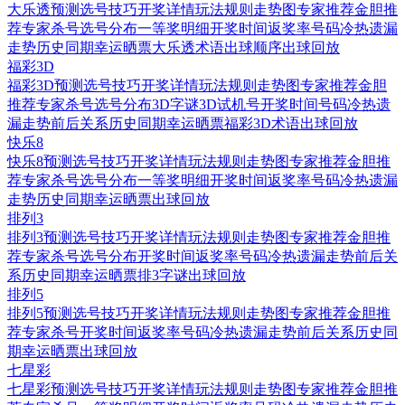
大乐透预测
选号技巧
开奖详情
玩法规则
走势图
专家推荐
金胆推
荐
专家杀号
选号分布
一等奖明细
开奖时间
返奖率
号码冷热
遗漏
走势
历史同期
幸运晒票
大乐透术语
出球顺序
出球回放
福彩3D
福彩3D预测
选号技巧
开奖详情
玩法规则
走势图
专家推荐
金胆
推荐
专家杀号
选号分布
3D字谜
3D试机号
开奖时间
号码冷热
遗
漏走势
前后关系
历史同期
幸运晒票
福彩3D术语
出球回放
快乐8
快乐8预测
选号技巧
开奖详情
玩法规则
走势图
专家推荐
金胆推
荐
专家杀号
选号分布
一等奖明细
开奖时间
返奖率
号码冷热
遗漏
走势
历史同期
幸运晒票
出球回放
排列3
排列3预测
选号技巧
开奖详情
玩法规则
走势图
专家推荐
金胆推
荐
专家杀号
选号分布
开奖时间
返奖率
号码冷热
遗漏走势
前后关
系
历史同期
幸运晒票
排3字谜
出球回放
排列5
排列5预测
选号技巧
开奖详情
玩法规则
走势图
专家推荐
金胆推
荐
专家杀号
开奖时间
返奖率
号码冷热
遗漏走势
前后关系
历史同
期
幸运晒票
出球回放
七星彩
七星彩预测
选号技巧
开奖详情
玩法规则
走势图
专家推荐
金胆推