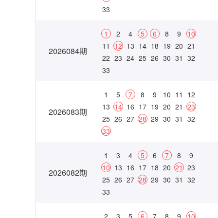
33
1
2
4
5
6
8
9
10
11
12
13
14
18
19
20
21
2026084期
22
23
24
25
26
30
31
32
33
1
5
7
8
9
10
11
12
13
14
16
17
19
20
21
23
2026083期
25
26
27
28
29
30
31
32
33
1
3
4
5
6
7
8
9
10
13
16
17
18
20
21
23
2026082期
25
26
27
28
29
30
31
32
33
2
3
5
6
7
8
9
10