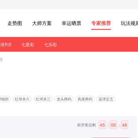
走势图
大师方案
幸运晒票
专家推荐
玩法规
排列5
七星彩
七乐彩
荐
球独胆
红球杀六
红球杀三
龙头两码
凤尾两码
蓝球定五
45
05
47
距开奖仅剩