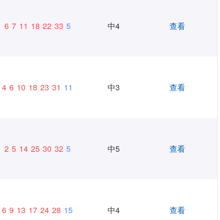
6
7
11
18
22
33
5
中4
查看
4
6
10
18
23
31
11
中3
查看
2
5
14
25
30
32
5
中5
查看
6
9
13
17
24
28
15
中4
查看