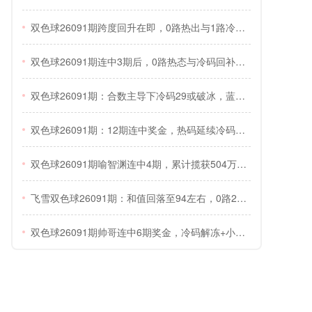
双色球26091期跨度回升在即，0路热出与1路冷补成关键
双色球26091期连中3期后，0路热态与冷码回补共振
双色球26091期：合数主导下冷码29或破冰，蓝球08反转信号明确
双色球26091期：12期连中奖金，热码延续冷码解冻可期
双色球26091期喻智渊连中4期，累计揽获504万，跨度回升至29区间冷码回补可期
飞雪双色球26091期：和值回落至94左右，0路2路热出，蓝球1路补涨可期
双色球26091期帅哥连中6期奖金，冷码解冻+小跨度回落成关键信号