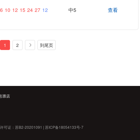
6
10
12
15
24
27
12
中5
查看
1
2
到尾页
彩票店
可证：苏B2-20201091 |
苏ICP备18054133号-7