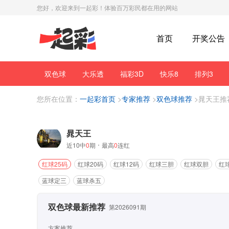
您好，欢迎来到一起彩！体验百万彩民都在用的网站
首页
开奖公告
双色球
大乐透
福彩3D
快乐8
排列3
您所在位置：
一起彩首页
>
专家推荐
>
双色球推荐
>
晁天王推
晁天王
近10中
0
期
最高
0
连红
红球25码
红球20码
红球12码
红球三胆
红球双胆
红
蓝球定三
蓝球杀五
双色球最新推荐
第2026091期
方案推荐