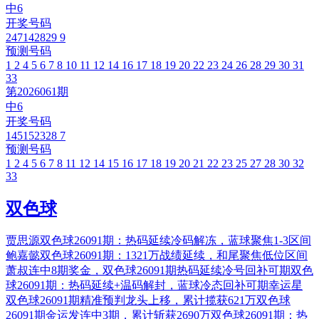
中6
开奖号码
2
4
7
14
28
29
9
预测号码
1
2
4
5
6
7
8
10
11
12
14
16
17
18
19
20
22
23
24
26
28
29
30
31
33
第2026061期
中6
开奖号码
1
4
5
15
23
28
7
预测号码
1
2
4
5
6
7
8
11
12
14
15
16
17
18
19
20
21
22
23
25
27
28
30
32
33
双色球
贾思源双色球26091期：热码延续冷码解冻，蓝球聚焦1-3区间
鲍嘉懿双色球26091期：1321万战绩延续，和尾聚焦低位区间
萧叔连中8期奖金，双色球26091期热码延续冷号回补可期
双色
球26091期：热码延续+温码解封，蓝球冷态回补可期
幸运星
双色球26091期精准预判龙头上移，累计揽获621万
双色球
26091期金运发连中3期，累计斩获2690万
双色球26091期：热