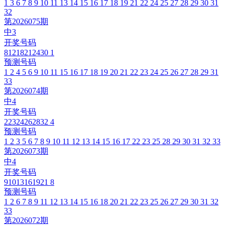
1
3
6
7
8
9
10
11
13
14
15
16
17
18
19
21
22
24
25
27
28
29
30
31
32
第2026075期
中3
开奖号码
8
12
18
21
24
30
1
预测号码
1
2
4
5
6
9
10
11
15
16
17
18
19
20
21
22
23
24
25
26
27
28
29
31
33
第2026074期
中4
开奖号码
2
23
24
26
28
32
4
预测号码
1
2
3
5
6
7
8
9
10
11
12
13
14
15
16
17
22
23
25
28
29
30
31
32
33
第2026073期
中4
开奖号码
9
10
13
16
19
21
8
预测号码
1
2
6
7
8
9
11
12
13
14
15
16
18
20
21
22
23
25
26
27
29
30
31
32
33
第2026072期