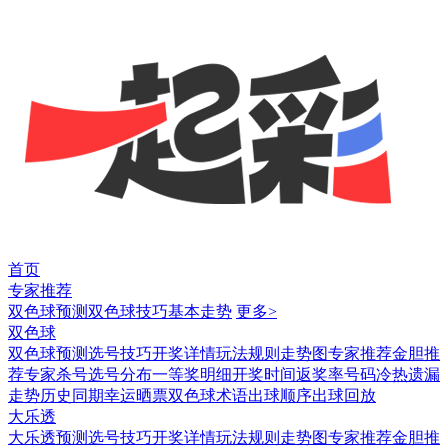
首页
专家推荐
双色球预测
双色球技巧
基本走势
更多>
双色球
双色球预测
选号技巧
开奖详情
玩法规则
走势图
专家推荐
金胆推
荐
专家杀号
选号分布
一等奖明细
开奖时间
返奖率
号码冷热
遗漏
走势
历史同期
幸运晒票
双色球术语
出球顺序
出球回放
大乐透
大乐透预测
选号技巧
开奖详情
玩法规则
走势图
专家推荐
金胆推