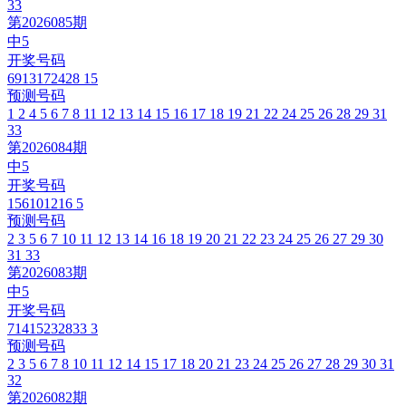
33
第2026085期
中5
开奖号码
6
9
13
17
24
28
15
预测号码
1
2
4
5
6
7
8
11
12
13
14
15
16
17
18
19
21
22
24
25
26
28
29
31
33
第2026084期
中5
开奖号码
1
5
6
10
12
16
5
预测号码
2
3
5
6
7
10
11
12
13
14
16
18
19
20
21
22
23
24
25
26
27
29
30
31
33
第2026083期
中5
开奖号码
7
14
15
23
28
33
3
预测号码
2
3
5
6
7
8
10
11
12
14
15
17
18
20
21
23
24
25
26
27
28
29
30
31
32
第2026082期