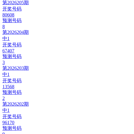
第2026205期
开奖号码
8
0
6
0
8
预测号码
8
第2026204期
中1
开奖号码
6
7
4
0
7
预测号码
3
第2026203期
中1
开奖号码
1
3
5
6
8
预测号码
2
第2026202期
中1
开奖号码
9
6
1
7
0
预测号码