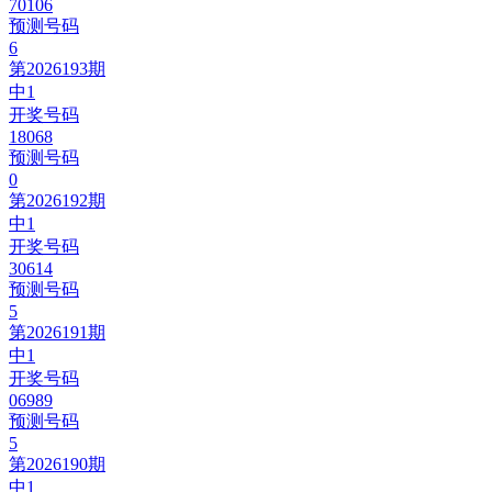
7
0
1
0
6
预测号码
6
第2026193期
中1
开奖号码
1
8
0
6
8
预测号码
0
第2026192期
中1
开奖号码
3
0
6
1
4
预测号码
5
第2026191期
中1
开奖号码
0
6
9
8
9
预测号码
5
第2026190期
中1