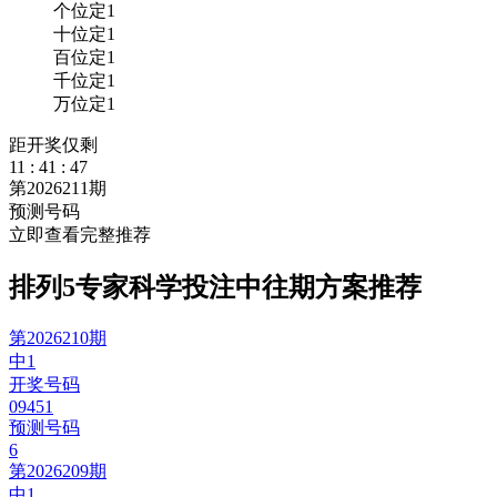
个位定1
十位定1
百位定1
千位定1
万位定1
距开奖仅剩
11
:
41
:
47
第2026211期
预测号码
立即查看完整推荐
排列5专家科学投注中往期方案推荐
第2026210期
中1
开奖号码
0
9
4
5
1
预测号码
6
第2026209期
中1