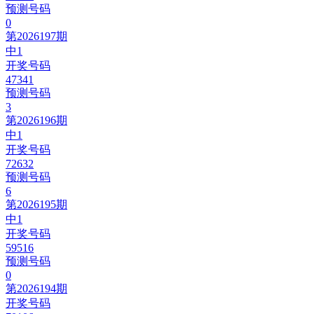
预测号码
0
第2026197期
中1
开奖号码
4
7
3
4
1
预测号码
3
第2026196期
中1
开奖号码
7
2
6
3
2
预测号码
6
第2026195期
中1
开奖号码
5
9
5
1
6
预测号码
0
第2026194期
开奖号码