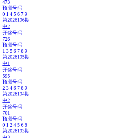
4
7
3
预测号码
0
1
4
5
6
7
9
第2026196期
中2
开奖号码
7
2
6
预测号码
1
3
5
6
7
8
9
第2026195期
中1
开奖号码
5
9
5
预测号码
2
3
4
6
7
8
9
第2026194期
中2
开奖号码
7
0
1
预测号码
0
1
2
4
5
6
8
第2026193期
中3