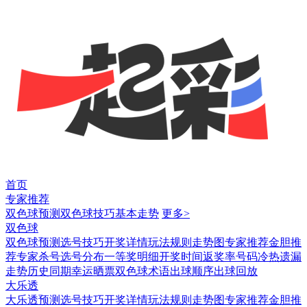
首页
专家推荐
双色球预测
双色球技巧
基本走势
更多>
双色球
双色球预测
选号技巧
开奖详情
玩法规则
走势图
专家推荐
金胆推
荐
专家杀号
选号分布
一等奖明细
开奖时间
返奖率
号码冷热
遗漏
走势
历史同期
幸运晒票
双色球术语
出球顺序
出球回放
大乐透
大乐透预测
选号技巧
开奖详情
玩法规则
走势图
专家推荐
金胆推