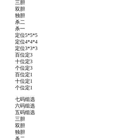
三胆
双胆
独胆
杀二
杀一
定位5*5*5
定位4*4*4
定位3*3*3
百位定3
十位定3
个位定3
百位定1
十位定1
个位定1
七码组选
六码组选
五码组选
三胆
双胆
独胆
杀二