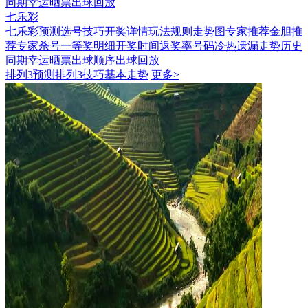
同期
幸运晒票
出球回放
七乐彩
七乐彩预测
选号技巧
开奖详情
玩法规则
走势图
专家推荐
金胆推
荐
专家杀号
一等奖明细
开奖时间
返奖率
号码冷热
遗漏走势
历史
同期
幸运晒票
出球顺序
出球回放
排列3预测
排列3技巧
基本走势
更多>