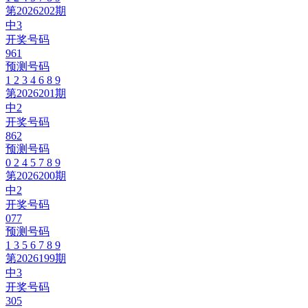
第2026202期
中3
开奖号码
9
6
1
预测号码
1
2
3
4
6
8
9
第2026201期
中2
开奖号码
8
6
2
预测号码
0
2
4
5
7
8
9
第2026200期
中2
开奖号码
0
7
7
预测号码
1
3
5
6
7
8
9
第2026199期
中3
开奖号码
3
0
5