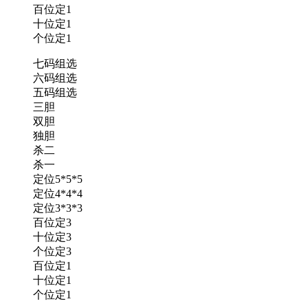
百位定1
十位定1
个位定1
七码组选
六码组选
五码组选
三胆
双胆
独胆
杀二
杀一
定位5*5*5
定位4*4*4
定位3*3*3
百位定3
十位定3
个位定3
百位定1
十位定1
个位定1