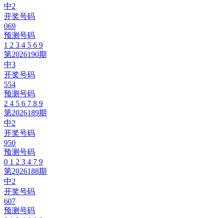
中2
开奖号码
0
6
9
预测号码
1
2
3
4
5
6
9
第2026190期
中3
开奖号码
5
5
4
预测号码
2
4
5
6
7
8
9
第2026189期
中2
开奖号码
9
5
0
预测号码
0
1
2
3
4
7
9
第2026188期
中2
开奖号码
6
0
7
预测号码