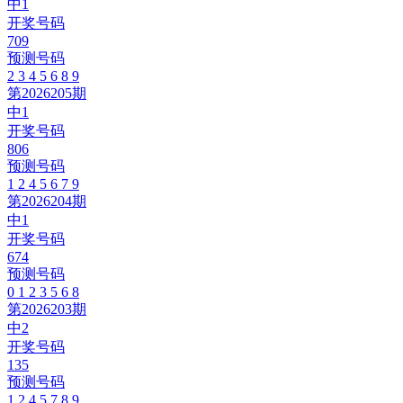
中1
开奖号码
7
0
9
预测号码
2
3
4
5
6
8
9
第2026205期
中1
开奖号码
8
0
6
预测号码
1
2
4
5
6
7
9
第2026204期
中1
开奖号码
6
7
4
预测号码
0
1
2
3
5
6
8
第2026203期
中2
开奖号码
1
3
5
预测号码
1
2
4
5
7
8
9