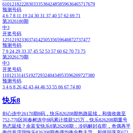
6
10
12
18
22
28
30
33
35
38
42
48
58
59
63
64
65
71
76
79
预测号码
4
6
7
8
11
19
24
30
31
37
40
57
62
69
71
第2026180期
中3
开奖号码
1
2
5
12
19
23
36
37
41
42
50
53
56
59
64
68
72
73
74
77
预测号码
7
9
24
29
33
37
45
52
53
57
60
62
70
73
75
第2026179期
中3
开奖号码
1
10
12
13
14
15
19
27
29
32
40
43
49
53
59
62
69
72
73
80
预测号码
3
4
6
8
26
42
43
44
46
53
55
66
67
74
80
快乐8
剑心连中26170期8码，快乐826208期热路延续，和值收敛至
752-770区间
春树连中8码累计揽获525万，快乐826208期重号
热态延续？
余富安快乐8第26208期：冷码解封在即，奇偶再平
衡信号浮现
快乐826208期奇偶均衡合数主导，和值回落至672