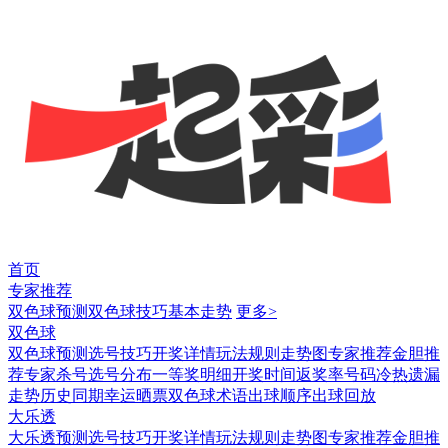
首页
专家推荐
双色球预测
双色球技巧
基本走势
更多>
双色球
双色球预测
选号技巧
开奖详情
玩法规则
走势图
专家推荐
金胆推
荐
专家杀号
选号分布
一等奖明细
开奖时间
返奖率
号码冷热
遗漏
走势
历史同期
幸运晒票
双色球术语
出球顺序
出球回放
大乐透
大乐透预测
选号技巧
开奖详情
玩法规则
走势图
专家推荐
金胆推