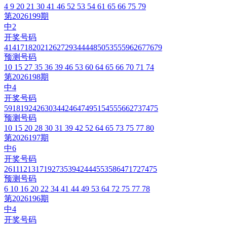
4
9
20
21
30
41
46
52
53
54
61
65
66
75
79
第2026199期
中2
开奖号码
4
14
17
18
20
21
26
27
29
34
44
48
50
53
55
59
62
67
76
79
预测号码
10
15
27
35
36
39
46
53
60
64
65
66
70
71
74
第2026198期
中4
开奖号码
5
9
18
19
24
26
30
34
42
46
47
49
51
54
55
56
62
73
74
75
预测号码
10
15
20
28
30
31
39
42
52
64
65
73
75
77
80
第2026197期
中6
开奖号码
2
6
11
12
13
17
19
27
35
39
42
44
45
53
58
64
71
72
74
75
预测号码
6
10
16
20
22
34
41
44
49
53
64
72
75
77
78
第2026196期
中4
开奖号码