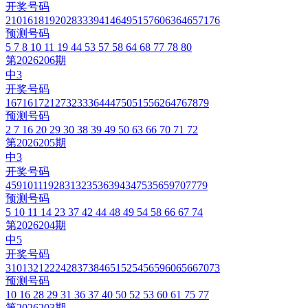
开奖号码
2
10
16
18
19
20
28
33
39
41
46
49
51
57
60
63
64
65
71
76
预测号码
5
7
8
10
11
19
44
53
57
58
64
68
77
78
80
第2026206期
中3
开奖号码
1
6
7
16
17
21
27
32
33
36
44
47
50
51
55
62
64
76
78
79
预测号码
2
7
16
20
29
30
38
39
49
50
63
66
70
71
72
第2026205期
中3
开奖号码
4
5
9
10
11
19
28
31
32
35
36
39
43
47
53
56
59
70
77
79
预测号码
5
10
11
14
23
37
42
44
48
49
54
58
66
67
74
第2026204期
中5
开奖号码
3
10
13
21
22
24
28
37
38
46
51
52
54
56
59
60
65
66
70
73
预测号码
10
16
28
29
31
36
37
40
50
52
53
60
61
75
77
第2026203期