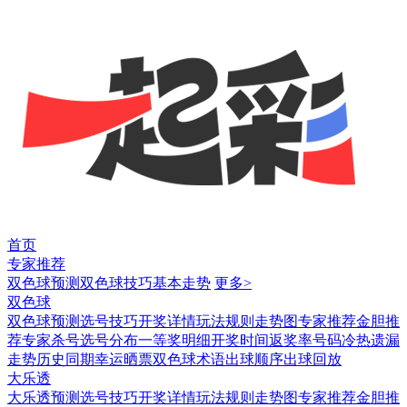
首页
专家推荐
双色球预测
双色球技巧
基本走势
更多>
双色球
双色球预测
选号技巧
开奖详情
玩法规则
走势图
专家推荐
金胆推
荐
专家杀号
选号分布
一等奖明细
开奖时间
返奖率
号码冷热
遗漏
走势
历史同期
幸运晒票
双色球术语
出球顺序
出球回放
大乐透
大乐透预测
选号技巧
开奖详情
玩法规则
走势图
专家推荐
金胆推