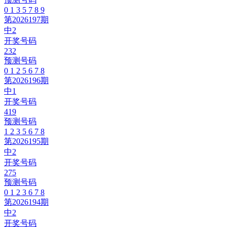
0
1
3
5
7
8
9
第2026197期
中2
开奖号码
2
3
2
预测号码
0
1
2
5
6
7
8
第2026196期
中1
开奖号码
4
1
9
预测号码
1
2
3
5
6
7
8
第2026195期
中2
开奖号码
2
7
5
预测号码
0
1
2
3
6
7
8
第2026194期
中2
开奖号码