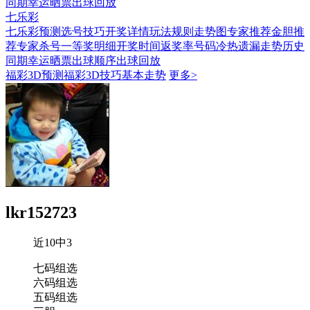
同期
幸运晒票
出球回放
七乐彩
七乐彩预测
选号技巧
开奖详情
玩法规则
走势图
专家推荐
金胆推
荐
专家杀号
一等奖明细
开奖时间
返奖率
号码冷热
遗漏走势
历史
同期
幸运晒票
出球顺序
出球回放
福彩3D预测
福彩3D技巧
基本走势
更多>
lkr152723
近10中3
七码组选
六码组选
五码组选