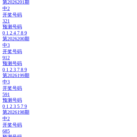
第2026201期
中2
开奖号码
3
2
1
预测号码
0
1
2
4
7
8
9
第2026200期
中3
开奖号码
9
1
2
预测号码
0
1
2
3
7
8
9
第2026199期
中3
开奖号码
5
9
1
预测号码
0
1
2
3
5
7
9
第2026198期
中2
开奖号码
6
8
5
预测号码