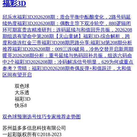
福彩3D
邱乐水福彩3D2026208期：质合平衡中酝酿变化，2路号码延
续热度
福彩3D2026208期：偶数主导下双冷轮空，880逻辑闭
环可期
富贵吉精准研判：连码延续与和值回升共振，2026208
期组选有望命中
第208期【天山童姥】福彩3D-综合解析，跨
度和值连红
金三帝福彩3D208期思路分享:
福彩3d第208期分析
推荐
福彩3D2026208期：009三连0破局，冷热交替开启新周期
暖哥2026208期分析：重号延续与热码回补共振，组选六码命
中2个
福彩3D2026208期：冷码解冻信号明显，629为何成重点
参考？
雪晴：福彩3D2026208期奇偶反弹+和值跃迁，大和值
区间有望开启
双色球
大乐透
福彩3D
快乐8
双色球预测
选号技巧
专家推荐
走势图
苏州益多多信息科技有限公司
一起彩版权所有©2018-2023