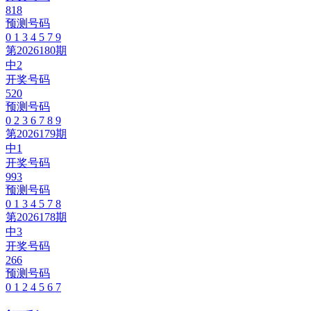
8
1
8
预测号码
0
1
3
4
5
7
9
第2026180期
中2
开奖号码
5
2
0
预测号码
0
2
3
6
7
8
9
第2026179期
中1
开奖号码
9
9
3
预测号码
0
1
3
4
5
7
8
第2026178期
中3
开奖号码
2
6
6
预测号码
0
1
2
4
5
6
7