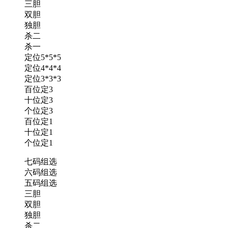
三胆
双胆
独胆
杀二
杀一
定位5*5*5
定位4*4*4
定位3*3*3
百位定3
十位定3
个位定3
百位定1
十位定1
个位定1
七码组选
六码组选
五码组选
三胆
双胆
独胆
杀二