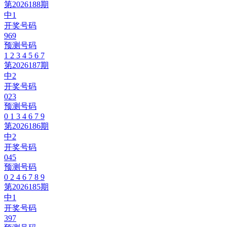
第2026188期
中1
开奖号码
9
6
9
预测号码
1
2
3
4
5
6
7
第2026187期
中2
开奖号码
0
2
3
预测号码
0
1
3
4
6
7
9
第2026186期
中2
开奖号码
0
4
5
预测号码
0
2
4
6
7
8
9
第2026185期
中1
开奖号码
3
9
7