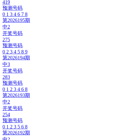
4
1
9
预测号码
0
1
3
4
6
7
8
第2026195期
中2
开奖号码
2
7
5
预测号码
0
2
3
4
5
8
9
第2026194期
中3
开奖号码
2
8
3
预测号码
0
1
2
3
4
6
8
第2026193期
中2
开奖号码
2
5
4
预测号码
0
1
2
3
5
6
8
第2026192期
中2