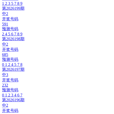
1
2
3
5
7
8
9
第2026199期
中2
开奖号码
5
9
1
预测号码
2
4
5
6
7
8
9
第2026198期
中2
开奖号码
6
8
5
预测号码
0
1
2
4
5
7
8
第2026197期
中3
开奖号码
2
3
2
预测号码
0
1
2
3
4
6
7
第2026196期
中2
开奖号码