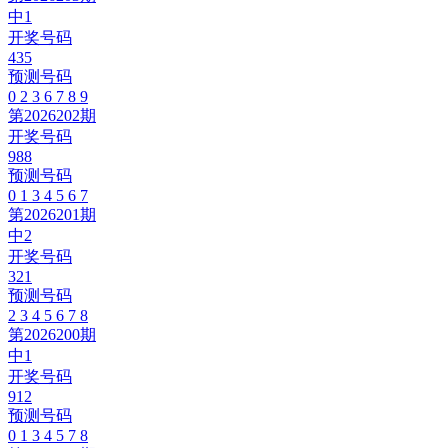
中1
开奖号码
4
3
5
预测号码
0
2
3
6
7
8
9
第2026202期
开奖号码
9
8
8
预测号码
0
1
3
4
5
6
7
第2026201期
中2
开奖号码
3
2
1
预测号码
2
3
4
5
6
7
8
第2026200期
中1
开奖号码
9
1
2
预测号码
0
1
3
4
5
7
8