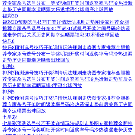
荐
专家杀号
选号分布
一等奖明细
开奖时间
返奖率
号码冷热
遗漏
走势
历史同期
幸运晒票
大乐透术语
出球顺序
出球回放
福彩3D
福彩3D预测
选号技巧
开奖详情
玩法规则
走势图
专家推荐
金胆
推荐
专家杀号
选号分布
3D字谜
3D试机号
开奖时间
号码冷热
遗
漏走势
前后关系
历史同期
幸运晒票
福彩3D术语
出球回放
快乐8
快乐8预测
选号技巧
开奖详情
玩法规则
走势图
专家推荐
金胆推
荐
专家杀号
选号分布
一等奖明细
开奖时间
返奖率
号码冷热
遗漏
走势
历史同期
幸运晒票
出球回放
排列3
排列3预测
选号技巧
开奖详情
玩法规则
走势图
专家推荐
金胆推
荐
专家杀号
选号分布
开奖时间
返奖率
号码冷热
遗漏走势
前后关
系
历史同期
幸运晒票
排3字谜
出球回放
排列5
排列5预测
选号技巧
开奖详情
玩法规则
走势图
专家推荐
金胆推
荐
专家杀号
开奖时间
返奖率
号码冷热
遗漏走势
前后关系
历史同
期
幸运晒票
出球回放
七星彩
七星彩预测
选号技巧
开奖详情
玩法规则
走势图
专家推荐
金胆推
荐
专家杀号
一等奖明细
开奖时间
返奖率
号码冷热
遗漏走势
历史