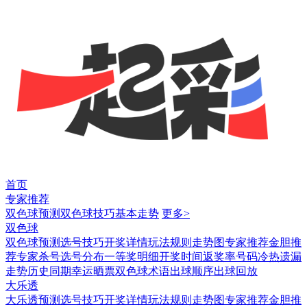
首页
专家推荐
双色球预测
双色球技巧
基本走势
更多>
双色球
双色球预测
选号技巧
开奖详情
玩法规则
走势图
专家推荐
金胆推
荐
专家杀号
选号分布
一等奖明细
开奖时间
返奖率
号码冷热
遗漏
走势
历史同期
幸运晒票
双色球术语
出球顺序
出球回放
大乐透
大乐透预测
选号技巧
开奖详情
玩法规则
走势图
专家推荐
金胆推