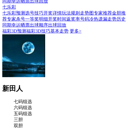
同期
幸运晒票
出球回放
七乐彩
七乐彩预测
选号技巧
开奖详情
玩法规则
走势图
专家推荐
金胆推
荐
专家杀号
一等奖明细
开奖时间
返奖率
号码冷热
遗漏走势
历史
同期
幸运晒票
出球顺序
出球回放
福彩3D预测
福彩3D技巧
基本走势
更多>
新田人
七码组选
六码组选
五码组选
三胆
双胆