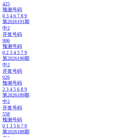
4
2
5
预测号码
0
3
4
6
7
8
9
第2026191期
中2
开奖号码
9
0
6
预测号码
0
2
3
4
5
7
9
第2026190期
中2
开奖号码
0
2
6
预测号码
2
3
4
5
6
8
9
第2026189期
中2
开奖号码
5
5
8
预测号码
0
1
3
5
6
7
9
第2026188期