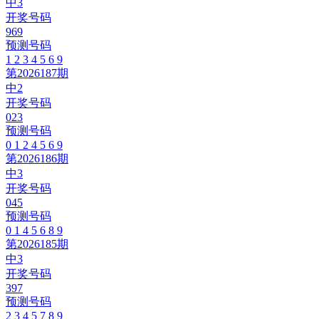
中3
开奖号码
9
6
9
预测号码
1
2
3
4
5
6
9
第2026187期
中2
开奖号码
0
2
3
预测号码
0
1
2
4
5
6
9
第2026186期
中3
开奖号码
0
4
5
预测号码
0
1
4
5
6
8
9
第2026185期
中3
开奖号码
3
9
7
预测号码
2
3
4
5
7
8
9