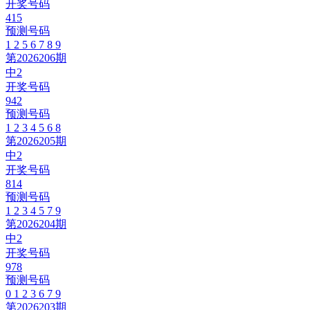
开奖号码
4
1
5
预测号码
1
2
5
6
7
8
9
第2026206期
中2
开奖号码
9
4
2
预测号码
1
2
3
4
5
6
8
第2026205期
中2
开奖号码
8
1
4
预测号码
1
2
3
4
5
7
9
第2026204期
中2
开奖号码
9
7
8
预测号码
0
1
2
3
6
7
9
第2026203期