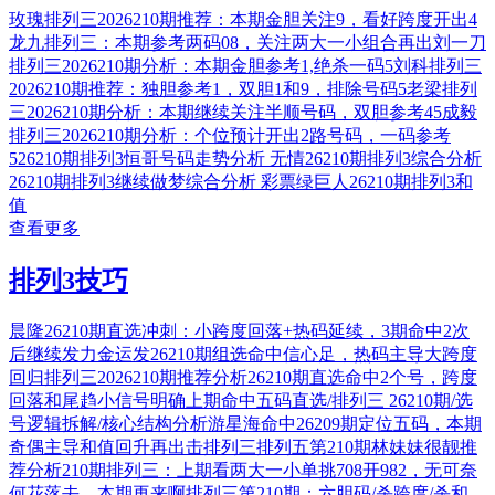
玫瑰排列三2026210期推荐：本期金胆关注9，看好跨度开出4
龙九排列三：本期参考两码08，关注两大一小组合再出
刘一刀
排列三2026210期分析：本期金胆参考1,绝杀一码5
刘科排列三
2026210期推荐：独胆参考1，双胆1和9，排除号码5
老梁排列
三2026210期分析：本期继续关注半顺号码，双胆参考45
成毅
排列三2026210期分析：个位预计开出2路号码，一码参考
5
26210期排列3恒哥号码走势分析
无情26210期排列3综合分析
26210期排列3继续做梦综合分析
彩票绿巨人26210期排列3和
值
查看更多
排列3技巧
晨隆26210期直选冲刺：小跨度回落+热码延续，3期命中2次
后继续发力
金运发26210期组选命中信心足，热码主导大跨度
回归
排列三2026210期推荐分析
26210期直选命中2个号，跨度
回落和尾趋小信号明确
上期命中五码直选/排列三 26210期/选
号逻辑拆解/核心结构分析
游星海命中26209期定位五码，本期
奇偶主导和值回升再出击
排列三排列五第210期林妹妹很靓推
荐分析
210期排列三：上期看两大一小单挑708开982，无可奈
何花落去，本期再来啊
排列三第210期：六胆码/杀跨度/杀和