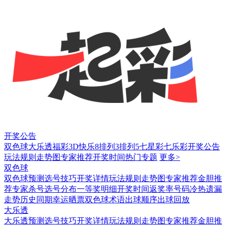
开奖公告
双色球
大乐透
福彩3D
快乐8
排列3
排列5
七星彩
七乐彩
开奖公告
玩法规则
走势图
专家推荐
开奖时间
热门专题
更多>
双色球
双色球预测
选号技巧
开奖详情
玩法规则
走势图
专家推荐
金胆推
荐
专家杀号
选号分布
一等奖明细
开奖时间
返奖率
号码冷热
遗漏
走势
历史同期
幸运晒票
双色球术语
出球顺序
出球回放
大乐透
大乐透预测
选号技巧
开奖详情
玩法规则
走势图
专家推荐
金胆推