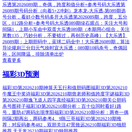
乐透第2026089期，奇偶，跨度和值分析+参考号码
大乐透第
26089期号码分析（向着5+2冲刺）
龙本龙-大乐透-第089期选
号分析，看好小数号码多开
大乐透第2026089期，跨度，五分
区，012路分析+参考号码
大乐透089期绿石观点：关注大号和
间隔1，上期小车命中双蛋
大乐透089期（本期用心组合，关注
尾数135，巧妙分析，不要错过，再创历史高峰）
【大乐透】
26089期：上期胆码中，蓝球二码全中！
大乐透26089期，算法
导论规则三分归元气
徐时宜大乐透：089期10码杀号，奇偶回
补，区间降温，排除清单出炉
查看更多
福彩3D预测
福彩3D第2026210期神算天五行和值胆码图
福彩3D第2026210
牛魔王中奖诗
福彩3D第2026210期曾老师和值跨度字谜
福彩3D
第2026210期逸飞道人四字真经
福彩3D第2026210期关公胆码
杀号图
祥子福彩3D第2026210期分析：百十位同时看好1路
号，重防47两码出现
李阳福彩3D第2026210期分析：两奇一偶
间隔2期再出，两码参考4、9
陈三哥福彩3D第2026210期推
荐：对应码参考482，双胆关注47
景致远26210期福彩3D独胆
推荐
天天发26210期福彩3D独胆推荐