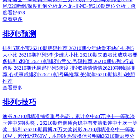
尾/226断组/深度剖解分析
龙本龙-排列3-第210期定位分析，跨
度看好678
查看更多
排列5预测
排列5莫小宝26210期胆码推荐
26210期少年缺爱不缺心排列5
大小比
26210期排列5李少雄大小比
26210期失败者比成功者要
多排列5和值
26210期排列5亏欠.号码推荐
26210期排列5行者
跨度
26210期迋易遐排列5跨度
排列5清情情情26210期独胆推
荐
心想事成排列526210期号码推荐
美洋洋26210期排列5独胆
推荐
查看更多
排列5技巧
逸爷26210期精准捕捉重号热态，累计命中40万冲击一等奖
冷
玉连中5期头奖，26210期奇偶质合稳中有变
清歌连中七次一等
奖，排列526210期再搏70万大奖
岚影26210期精准命中一等奖
10W，累计斩获60W，本期冷热转换信号明确
26210期语琴分