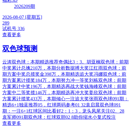
福彩3D
2026209期
2026-08-07 [星期五]
2
8
9
试机号
3
3
6
查看更多
双色球预测
云涛双色球：本期精选推荐奇偶比3：3。
胡亚楠双色球：前期
中奖累计总擒210万，本期分析数据搏大奖
江红雨双色球：前
期方案中奖总揽奖金398万，本期精选追大奖
冯娜双色球：前
期方案累计揽奖184万，本期努力冲一等奖
刘栋双色球：前期
方案累计中奖196万，本期精选再战大奖
钱海峰双色球：前期
方案中二等奖揽146万，本期精选再冲大奖
姜欣双色球：前期
方案累计揽奖433万，本期倾心一注追大奖
张雨双色球091期：
精选6+1独蓝推荐05，红球两码参考01 32
袁启晨双色球091
期：一注6+1红球区间比看好2：1：3，龙头凤尾关注02、28
袁军师091期双色球：红球双胆02 8助你缩水小复式投注
查看更多