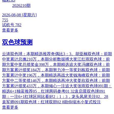
福彩3D
2026210期
2026-08-08 [星期六]
7
5
5
试机号
7
8
2
查看更多
双色球预测
云涛双色球：本期精选推荐奇偶比3：3。
胡亚楠双色球：前期
中奖累计总擒210万，本期分析数据搏大奖
江红雨双色球：前
期方案中奖总揽奖金398万，本期精选追大奖
冯娜双色球：前
期方案累计揽奖184万，本期努力冲一等奖
刘栋双色球：前期
方案累计中奖196万，本期精选再战大奖
钱海峰双色球：前期
方案中二等奖揽146万，本期精选再冲大奖
姜欣双色球：前期
方案累计揽奖433万，本期倾心一注追大奖
张雨双色球091期：
精选6+1独蓝推荐05，红球两码参考01 32
袁启晨双色球091
期：一注6+1红球区间比看好2：1：3，龙头凤尾关注02、28
袁军师091期双色球：红球双胆02 8助你缩水小复式投注
查看更多