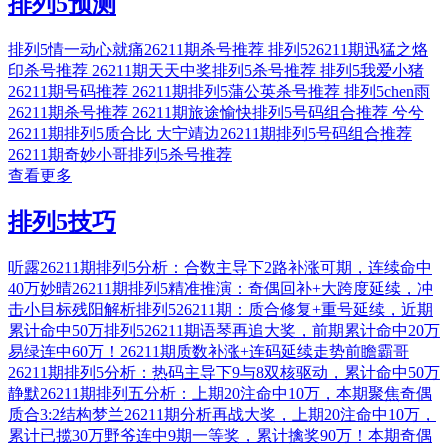
排列5预测
排列5情一动心就痛26211期杀号推荐
排列526211期迅猛之烙
印杀号推荐
26211期天天中奖排列5杀号推荐
排列5我爱小猪
26211期号码推荐
26211期排列5蒲公英杀号推荐
排列5chen雨
26211期杀号推荐
26211期旅途愉快排列5号码组合推荐
兮兮
26211期排列5质合比
大宁靖边26211期排列5号码组合推荐
26211期奇妙小哥排列5杀号推荐
查看更多
排列5技巧
听露26211期排列5分析：合数主导下2路补涨可期，连续命中
40万
妙晴26211期排列5精准推演：奇偶回补+大跨度延续，冲
击小目标
残阳解析排列526211期：质合修复+重号延续，近期
累计命中50万
排列526211期语琴再追大奖，前期累计命中20万
易绿连中60万！26211期质数补涨+连码延续走势前瞻
霸哥
26211期排列5分析：热码主导下9与8双核驱动，累计命中50万
静默26211期排列五分析：上期20注命中10万，本期聚焦奇偶
质合3:2结构
梦兰26211期分析再战大奖，上期20注命中10万，
累计已揽30万
野爷连中9期一等奖，累计擒奖90万！本期奇偶