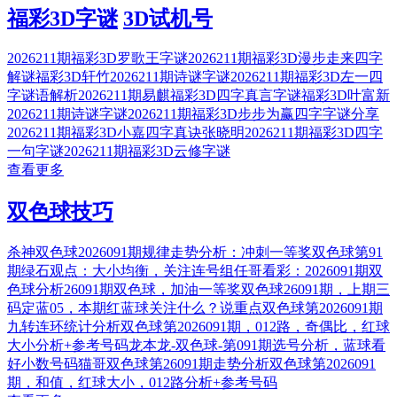
福彩3D字谜
3D试机号
2026211期福彩3D罗歌王字谜
2026211期福彩3D漫步走来四字
解谜
福彩3D轩竹2026211期诗谜字谜
2026211期福彩3D左一四
字谜语解析
2026211期易麒福彩3D四字真言字谜
福彩3D叶富新
2026211期诗谜字谜
2026211期福彩3D步步为赢四字字谜分享
2026211期福彩3D小嘉四字真诀
张晓明2026211期福彩3D四字
一句字谜
2026211期福彩3D云修字谜
查看更多
双色球技巧
杀神双色球2026091期规律走势分析：冲刺一等奖
双色球第91
期绿石观点：大小均衡，关注连号组
任哥看彩：2026091期双
色球分析
26091期双色球，加油一等奖
双色球26091期，上期三
码定蓝05，本期红蓝球关注什么？说重点
双色球第2026091期
九转连环统计分析
双色球第2026091期，012路，奇偶比，红球
大小分析+参考号码
龙本龙-双色球-第091期选号分析，蓝球看
好小数号码
猫哥双色球第26091期走势分析
双色球第2026091
期，和值，红球大小，012路分析+参考号码